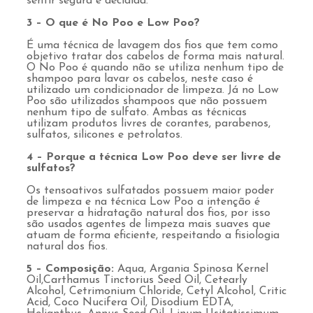
sentir segura e decidida.
3 – O que é No Poo e Low Poo?
É uma técnica de lavagem dos fios que tem como
objetivo tratar dos cabelos de forma mais natural.
O No Poo é quando não se utiliza nenhum tipo de
shampoo para lavar os cabelos, neste caso é
utilizado um condicionador de limpeza. Já no Low
Poo são utilizados shampoos que não possuem
nenhum tipo de sulfato. Ambas as técnicas
utilizam produtos livres de corantes, parabenos,
sulfatos, silicones e petrolatos.
4 – Porque a técnica Low Poo deve ser livre de
sulfatos?
Os tensoativos sulfatados possuem maior poder
de limpeza e na técnica Low Poo a intenção é
preservar a hidratação natural dos fios, por isso
são usados agentes de limpeza mais suaves que
atuam de forma eficiente, respeitando a fisiologia
natural dos fios.
5 – Composição:
Aqua, Argania Spinosa Kernel
Oil,Carthamus Tinctorius Seed Oil, Cetearly
Alcohol, Cetrimonium Chloride, Cetyl Alcohol, Critic
Acid, Coco Nucifera Oil, Disodium EDTA,