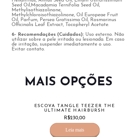
Helianthus, Annus Seed Oil, Linum Usitatissimum
Seed Oil,Macadamia Ternifolia Seed Oil,
Methylisothiazolinone,
Methylchloroisothiazolinone, Oil Europeae Fruit
Oil, Parfum, Persea Gratissima Oil, Rosmarinus
Officinalis Leaf Extract, Tocopheryl Acetate.
6- Recomendações (Cuidados):
Uso externo. Não
utilizar sobre a pele irritada ou lesionada. Em caso
de irritação, suspender imediatamente o uso.
Evitar contato.
MAIS OPÇÕES
ESCOVA TANGLE TEEZER THE
ULTIMATE HAIRBURSH
R$
230,00
Leia mais