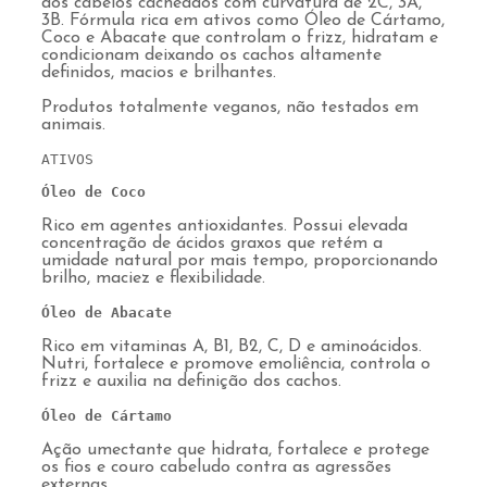
dos cabelos cacheados com curvatura de 2C, 3A,
3B. Fórmula rica em ativos como Óleo de Cártamo,
Coco e Abacate que controlam o frizz, hidratam e
condicionam deixando os cachos altamente
definidos, macios e brilhantes.
Produtos totalmente veganos, não testados em
animais.
ATIVOS

Óleo de Coco 
Rico em agentes antioxidantes. Possui elevada
concentração de ácidos graxos que retém a
umidade natural por mais tempo, proporcionando
brilho, maciez e flexibilidade.
Óleo de Abacate 
Rico em vitaminas A, B1, B2, C, D e aminoácidos.
Nutri, fortalece e promove emoliência, controla o
frizz e auxilia na definição dos cachos.
Óleo de Cártamo
Ação umectante que hidrata, fortalece e protege
os fios e couro cabeludo contra as agressões
externas.